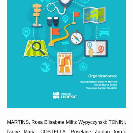
MARTINS, Rosa Elisabete Militz Wypyczynski; TONINI,
Ivaine Maria; COSTELLA, Roselane Zordan (org.).