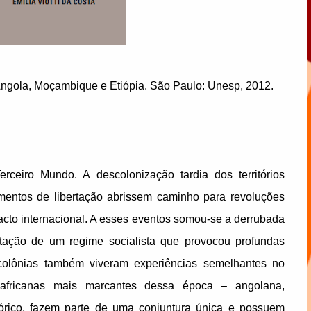
Angola, Moçambique e Etiópia. São Paulo: Unesp, 2012.
ceiro Mundo. A descolonização tardia dos territórios
imentos de libertação abrissem caminho para revoluções
pacto internacional. A esses eventos somou-se a derrubada
ntação de um regime socialista que provocou profundas
-colônias também viveram experiências semelhantes no
 africanas mais marcantes dessa época – angolana,
tórico, fazem parte de uma conjuntura única e possuem