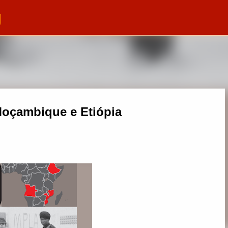
g
Pular para o conteúdo principal
Moçambique e Etiópia