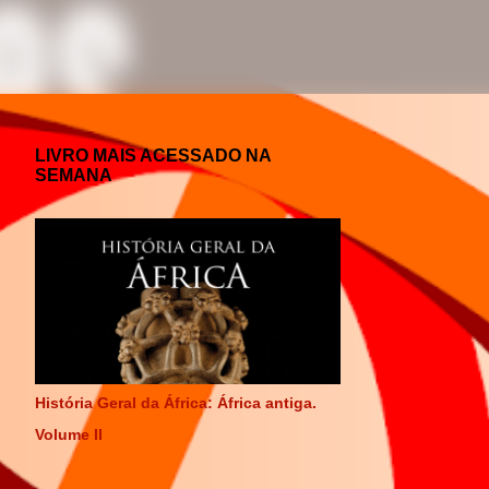
LIVRO MAIS ACESSADO NA
SEMANA
História Geral da África: África antiga.
Volume II