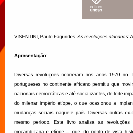
VISENTINI, Paulo Fagundes.
As revoluções africanas
: 
Apresentação:
Diversas revoluções ocorreram nos anos 1970 no Ter
portugueses no continente africano permitiu que mov
nacionais democráticas e até socializantes, de forte im
do milenar império etíope, o que ocasionou a impla
mudanças sociais naquele país. Diversas outras ex
mesmo período. Este livro analisa as revoluções
moçambicana e etíope –, que, do ponto de vista his