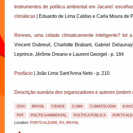
Instrumentos de política ambiental em Jacareí: escol
climáticas
| Eduardo de Lima Caldas e Carla Moura de P
Rennes, uma cidade climaticamente inteligente? Iot a
Vincent Dubreuil, Charlotte Brabant, Gabriel Delauna
Leprince, Jérôme Dreano e Laurent Georget - p. 184
Posfácio
| João Lima Sant'Anna Neto - p. 210
Descrição sumária dos organizadores e autores (ordem a
2024
BRASIL
CIDADE
CLIMA
CLIMATOLOGIA
ILHA 
PDF
POLÍTICA AMBIENTAL
POLÍTICA PÚBLICA
PORTO AL
Location:
PORTO ALEGRE, RS, BRASIL