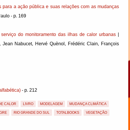
has para a ação pública e suas relações com as mudanças
aulo - p. 169
 serviço do monitoramento das ilhas de calor urbanas
|
y, Jean Nabucet, Hervé Quènol, Frédéric Clain, François
lfabética)
- p. 212
DE CALOR
LIVRO
MODELAGEM
MUDANÇA CLIMÁTICA
EGRE
RIO GRANDE DO SUL
TOTALBOOKS
VEGETAÇÃO