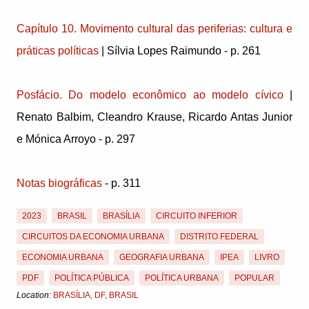
Capítulo 10. Movimento cultural das periferias: cultura e
práticas políticas
| Sílvia Lopes Raimundo - p. 261
Posfácio. Do modelo econômico ao modelo cívico
|
Renato Balbim, Cleandro Krause, Ricardo Antas Junior
e Mónica Arroyo - p. 297
Notas biográficas
- p. 311
2023
BRASIL
BRASÍLIA
CIRCUITO INFERIOR
CIRCUITOS DA ECONOMIA URBANA
DISTRITO FEDERAL
ECONOMIA URBANA
GEOGRAFIA URBANA
IPEA
LIVRO
PDF
POLÍTICA PÚBLICA
POLÍTICA URBANA
POPULAR
Location:
BRASÍLIA, DF, BRASIL