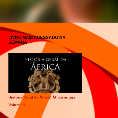
LIVRO MAIS ACESSADO NA
SEMANA
História Geral da África: África antiga.
Volume II