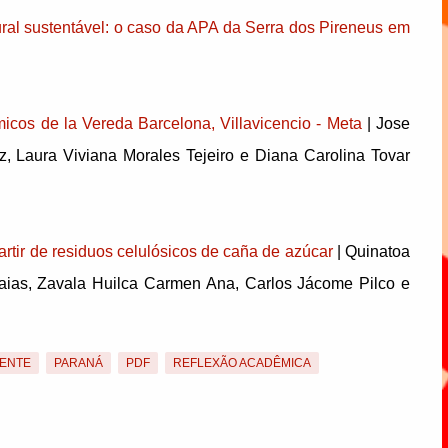
rural sustentável: o caso da APA da Serra dos Pireneus em
micos de la Vereda Barcelona, Villavicencio - Meta
| Jose
, Laura Viviana Morales Tejeiro e Diana Carolina Tovar
artir de residuos celulósicos de caña de azúcar
| Quinatoa
zaias, Zavala Huilca Carmen Ana, Carlos Jácome Pilco e
IENTE
PARANÁ
PDF
REFLEXÃO ACADÊMICA