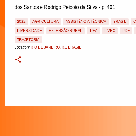
dos Santos e Rodrigo Peixoto da Silva - p. 401
2022
AGRICULTURA
ASSISTÊNCIA TÉCNICA
BRASIL
C
DIVERSIDADE
EXTENSÃO RURAL
IPEA
LIVRO
PDF
TRAJETÓRIA
Location:
RIO DE JANEIRO, RJ, BRASIL