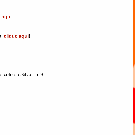
e aqui
!
a,
clique aqui
!
xoto da Silva - p. 9