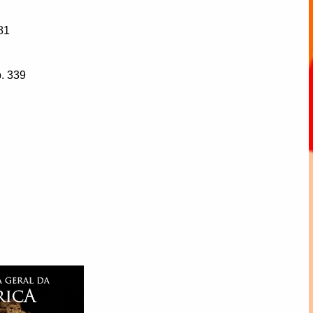
81
p. 339