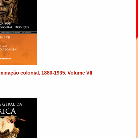
ominação colonial, 1880-1935. Volume VII