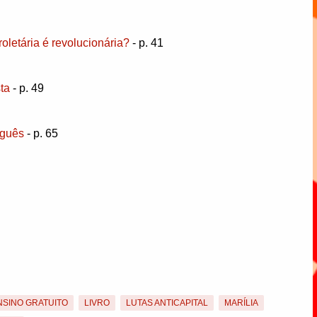
oletária é revolucionária?
- p. 41
ta
- p. 49
rguês
- p. 65
NSINO GRATUITO
LIVRO
LUTAS ANTICAPITAL
MARÍLIA