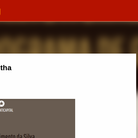
g
Pular para o conteúdo principal
otha