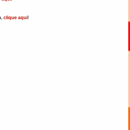
a,
clique aqui
!